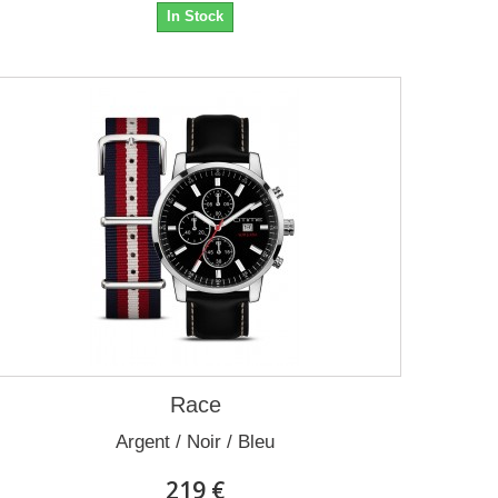
In Stock
Race
Argent / Noir / Bleu
219 €