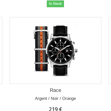
In Stock
Race
Argent / Noir / Orange
219 €