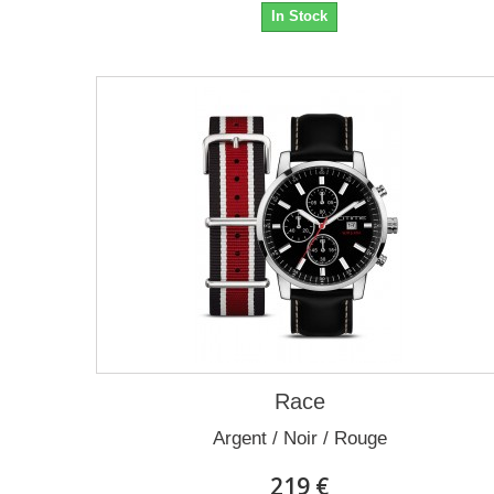
In Stock
Race
Argent / Noir / Rouge
219 €