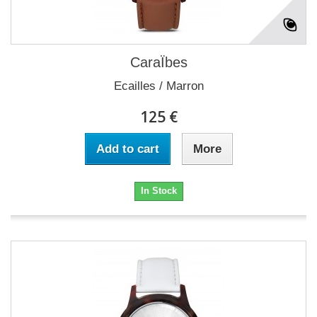
CaraÏbes
Ecailles / Marron
125 €
Add to cart
More
In Stock