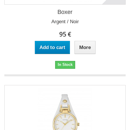
Boxer
Argent / Noir
95 €
Add to cart
More
In Stock