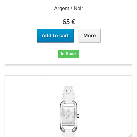
Argent / Noir
65 €
Add to cart
More
In Stock