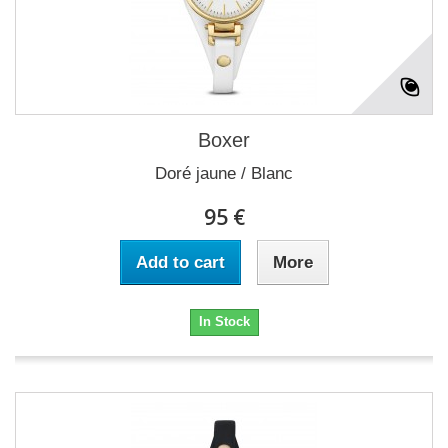
Boxer
Doré jaune / Blanc
95 €
Add to cart
More
In Stock