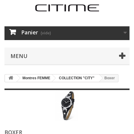
Panier
(vide)
MENU
Montres FEMME
COLLECTION "CITY"
Boxer
BOXER